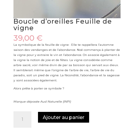
Boucle d’oreilles Feuille de
vigne
39,00
€
La symbolique de la feuille de vigne : Elle te rappellera l’automne
saison des vendanges et de l’abondance. Noé commença à planter de
la vigne pour y extraire le vin et l’abondance. On associe également à
la vigne la notion de joie et de fêtes. La vigne considérée comme
arbre sacré, voir même divin de par sa boisson qui servait aux dieux.
Il semblerait même que l’origine de l’arbre de vie, l’arbre de vie du
paradis, soit un pied de vigne. La fécondité, l’abondance et la sagesse
y sont associées également.
Alors prête à porter ce symbole ?
Marque déposée Aud Naturelle (INPI)
quantité
Ajouter au panier
de
Boucle
d’oreilles
Feuille