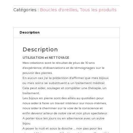
de
Catégories :
Boucles d'oreilles
,
Tous les produits
vigne
Description
Description
UTILISATION et NETTOYAGE
Mes créations sont le résultat de plus de 10 ans
d’expérience, d’observations et de témoignages sur le
pouvoir des pierres.
En aucun cas j’ai la prétention d’affirmer que mes bijoux
ou mes soins se substituent a un traitement médical.
Cela peut aider, soulager et compléter une thérapie, un
traitement.
Les bijoux en pierre sont des alliés au quotidien pour
nous aider à faire un travail intérieur sur nous-mêmes,
nous aider à cheminer sur la voie de la conscience et
enfin devenir acteur de notre vie et non plus spectateur.
A porter tous les jours ou en alternance avec un autre
bijou.
A poser la nuit et sous la douche … non pas pour les