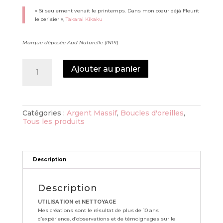
« Si seulement venait le printemps. Dans mon cœur déjà Fleurit
le cerisier »,
Takarai Kikaku
Marque déposée Aud Naturelle (INPI)
quantité
Ajouter au panier
de
Boucles
fleurs
de
cerisier
Catégories :
Argent Massif
,
Boucles d'oreilles
,
Tous les produits
Description
Description
UTILISATION et NETTOYAGE
Mes créations sont le résultat de plus de 10 ans
d’expérience, d’observations et de témoignages sur le