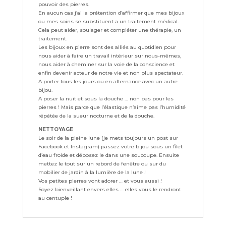
pouvoir des pierres.
En aucun cas j’ai la prétention d’affirmer que mes bijoux
ou mes soins se substituent a un traitement médical.
Cela peut aider, soulager et compléter une thérapie, un
traitement.
Les bijoux en pierre sont des alliés au quotidien pour
nous aider à faire un travail intérieur sur nous-mêmes,
nous aider à cheminer sur la voie de la conscience et
enfin devenir acteur de notre vie et non plus spectateur.
A porter tous les jours ou en alternance avec un autre
bijou.
A poser la nuit et sous la douche … non pas pour les
pierres ! Mais parce que l’élastique n’aime pas l’humidité
répétée de la sueur nocturne et de la douche.
NETTOYAGE
Le soir de la pleine lune (je mets toujours un post sur
Facebook et Instagram) passez votre bijou sous un filet
d’eau froide et déposez le dans une soucoupe. Ensuite
mettez le tout sur un rebord de fenêtre ou sur du
mobilier de jardin à la lumière de la lune !
Vos petites pierres vont adorer … et vous aussi !
Soyez bienveillant envers elles … elles vous le rendront
au centuple !