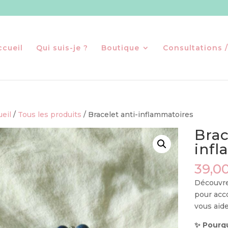
ccueil
Qui suis-je ?
Boutique
Consultations /
eil
/
Tous les produits
/ Bracelet anti-inflammatoires
Brac
infl
39,0
Découvre
pour acc
vous aide
✨
Pourqu