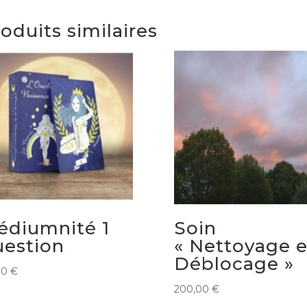
oduits similaires
édiumnité 1
Soin
uestion
« Nettoyage e
Déblocage »
00
€
200,00
€