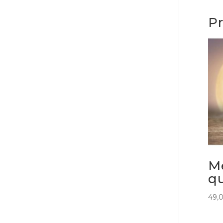
Pr
M
q
49,