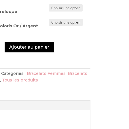
Breloque
oloris Or / Argent
Ajouter au panier
toires
Catégories :
Bracelets Femmes
,
Bracelets
,
Tous les produits