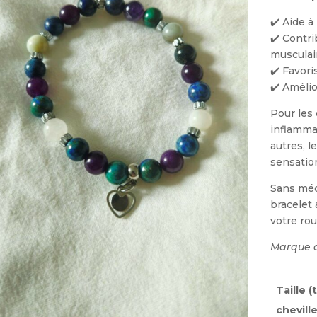
✔️ Aide à
✔️ Contr
musculai
✔️ Favori
✔️ Amélio
Pour les 
inflamma
autres, l
sensatio
Sans méd
bracelet 
votre rou
Marque d
Taille 
cheville