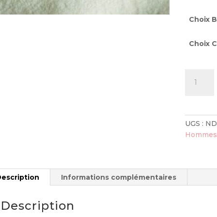
Choix 
Choix C
quantité
de
Bracelet
anti-
inflamma
UGS :
ND
Hommes
escription
Informations complémentaires
Description